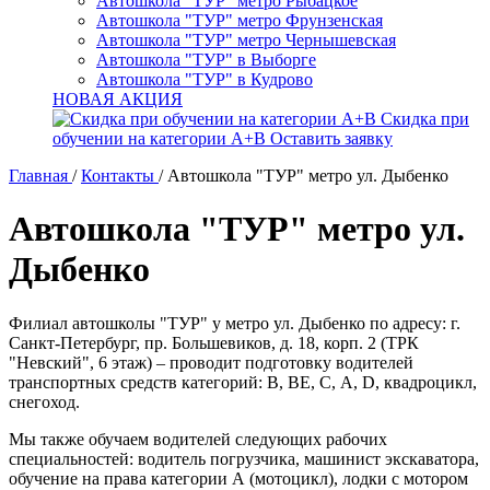
Автошкола "ТУР" метро Рыбацкое
Автошкола "ТУР" метро Фрунзенская
Автошкола "ТУР" метро Чернышевская
Автошкола "ТУР" в Выборге
Автошкола "ТУР" в Кудрово
НОВАЯ АКЦИЯ
Скидка при
обучении на категории А+В
Оставить заявку
Главная
/
Контакты
/
Автошкола "ТУР" метро ул. Дыбенко
Автошкола "ТУР" метро ул.
Дыбенко
Филиал автошколы "ТУР" у метро ул. Дыбенко по адресу: г.
Санкт-Петербург, пр. Большевиков, д. 18, корп. 2 (ТРК
"Невский", 6 этаж) – проводит подготовку водителей
транспортных средств категорий: В, ВЕ, С, A, D, квадроцикл,
снегоход.
Мы также обучаем водителей следующих рабочих
специальностей: водитель погрузчика, машинист экскаватора,
обучение на права категории А (мотоцикл), лодки с мотором