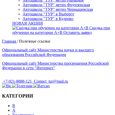
Автошкола "ТУР" метро Рыбацкое
Автошкола "ТУР" метро Фрунзенская
Автошкола "ТУР" метро Чернышевская
Автошкола "ТУР" в Выборге
Автошкола "ТУР" в Кудрово
НОВАЯ АКЦИЯ
Скидка при
обучении на категории А+В
Оставить заявку
Главная
/
Полезные ссылки
Официальный сайт Министерства науки и высшего
образования Российской Федерации
Официальный сайт Министерства просвещения Российской
Федерации в сети "Интернет"
+7-921-8888-121
Contact_tur@mail.ru
КАТЕГОРИИ
B
А
Квадроцикл