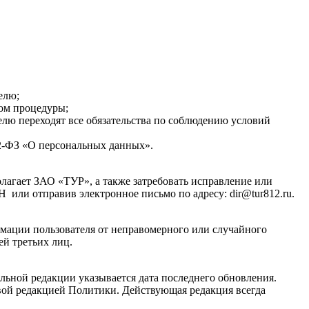
елю;
вом процедуры;
телю переходят все обязательства по соблюдению условий
2-ФЗ «О персональных данных».
лагает ЗАО «ТУР», а также затребовать исправление или
-Н или отправив электронное письмо по адресу: dir@tur812.ru.
мации пользователя от неправомерного или случайного
ей третьих лиц.
ьной редакции указывается дата последнего обновления.
овой редакцией Политики. Действующая редакция всегда