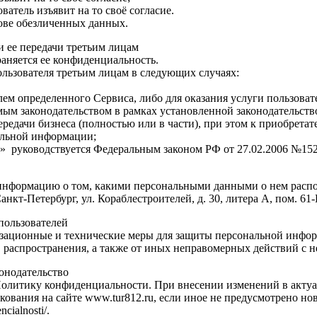
ватель изъявит на то своё согласие.
нове обезличенных данных.
и ее передачи третьим лицам
аняется ее конфиденциальность.
льзователя третьим лицам в следующих случаях:
лем определенного Сервиса, либо для оказания услуги пользоват
мым законодательством в рамках установленной законодательст
ередачи бизнеса (полностью или в части), при этом к приобрета
альной информации;
» руководствуется Федеральным законом РФ от 27.02.2006 №15
 информацию о том, какими персональными данными о нем распо
нкт-Петербург, ул. Кораблестроителей, д. 30, литера А, пом. 61
пользователей
зационные и технические меры для защиты персональной инфор
 распространения, а также от иных неправомерных действий с н
онодательство
олитику конфиденциальности. При внесении изменений в актуал
кования на сайте www.tur812.ru, если иное не предусмотрено н
cialnosti/.