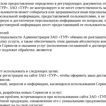
ор и/или предоставление определено в регулирующих документах 
Р». ЗАО «ТУР» не контролирует и не несет ответственность за 
льзователя может собираться или запрашиваться иная персональ
ерсональной информации, предоставляемой пользователями, и не
оверную и достаточную персональную информацию по вопросам, 
достоверной информации несет предоставивший ее пользователь
телей
енциальности Администрация ЗАО «ТУР» обязана не разглашать
пку услуги, а также обеспечивать этим данным абсолютную кон
 Сервисов и оказания услуг (исполнения соглашений и договор
 подлежат обработке, являются:
т использовать в следующих целях:
у регистрации на сайте ЗАО «ТУР», чтобы оформить заказ дист
висов;
лений, запросов и информации, касающихся использования Сервисо
я, разработка новых Сервисов и услуг;
ия проблем, встречающихся при использовании сайта ЗАО «ТУР»
ённой продукции, ознакомление его с уникальными предложени
ъявит на то своё согласие;