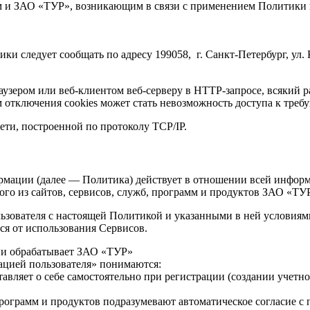
ем и ЗАО «ТУР», возникающим в связи с применением Политики
и следует сообщать по адресу 199058, г. Санкт-Петербург, ул. 
узером или веб-клиентом веб-серверу в HTTP-запросе, всякий р
 отключения cookies может стать невозможность доступа к тре
ети, построенной по протоколу TCP/IP.
мации (далее — Политика) действует в отношении всей инфор
ого из сайтов, сервисов, служб, программ и продуктов ЗАО «ТУ
льзователя с настоящей Политикой и указанными в ней условиям
ся от использования Сервисов.
т и обрабатывает ЗАО «ТУР»
ацией пользователя» понимаются:
тавляет о себе самостоятельно при регистрации (создании учетн
 программ и продуктов подразумевают автоматическое согласие 