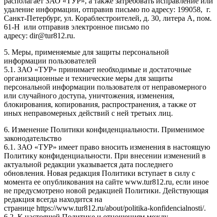
располагает ЗАО «ТУР», а также затребовать исправление или
удаление информации, отправив письмо по адресу: 199058, г.
Санкт-Петербург, ул. Кораблестроителей, д. 30, литера А, пом.
61-Н или отправив электронное письмо по
адресу: dir@tur812.ru.
5. Меры, применяемые для защиты персональной
информации пользователей
5.1. ЗАО «ТУР» принимает необходимые и достаточные
организационные и технические меры для защиты
персональной информации пользователя от неправомерного
или случайного доступа, уничтожения, изменения,
блокирования, копирования, распространения, а также от
иных неправомерных действий с ней третьих лиц.
6. Изменение Политики конфиденциальности. Применимое
законодательство
6.1. ЗАО «ТУР» имеет право вносить изменения в настоящую
Политику конфиденциальности. При внесении изменений в
актуальной редакции указывается дата последнего
обновления. Новая редакция Политики вступает в силу с
момента ее опубликования на сайте www.tur812.ru, если иное
не предусмотрено новой редакцией Политики. Действующая
редакция всегда находится на
странице https://www.tur812.ru/about/politika-konfidencialnosti/.
6.2. К настоящей Политике и отношениям между