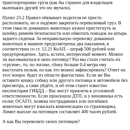
транспортировке груза (как бы странно для владельцев
маленьких друзей это ни звучало).
Пункт 23.2 Правил обязывает водителя не просто
расположить, но и надёжно закрепить перевозимый груз. В
этом смысле домашних животных нужно пристегнуть за
шлейку ремнём безопасности или обмотать поводок на штырь
заднего сиденья. За неправильную перевозку домашних
животных в машине предусмотрены два наказания, в
соответствии со ст. 12.21 КоАП – штраф 500 рублей или
предупреждение. Здесь, кстати, интересный момент. Можно
ли высовываться в окно питомцу? Раз мы стали считать их
«грузом», то, по логике, сбоку больше 0,4 метра ему
выступать нельзя, но как это можно зафиксировать? Ответ на
этот вопрос будет из области фантастики. Если же Вы
оставите кошку, собаку или другого питомца в автомобиле без
присмотра, а сами уйдёте, и об этом станет известно
инспекторам ГИБДД – Вас могут привлечь к уголовной
ответственности. Если произошло ДТП, и у виновника есть
полис ОСАГО, хозяева пострадавших или погибших
животных могут взыскать компенсацию со страховщика.
Лимит выплат на питомцев составляет 400 тысяч рублей.
А как Вы перевозите своих питомцев?