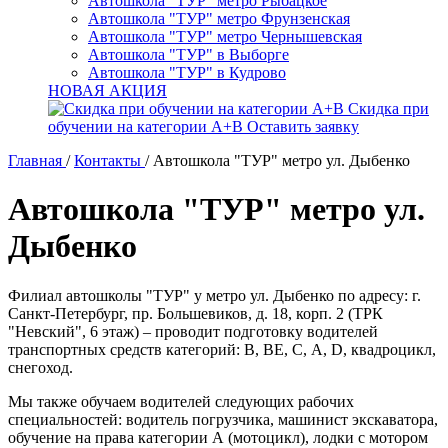
Автошкола "ТУР" метро Рыбацкое
Автошкола "ТУР" метро Фрунзенская
Автошкола "ТУР" метро Чернышевская
Автошкола "ТУР" в Выборге
Автошкола "ТУР" в Кудрово
НОВАЯ АКЦИЯ
Скидка при
обучении на категории А+В
Оставить заявку
Главная
/
Контакты
/
Автошкола "ТУР" метро ул. Дыбенко
Автошкола "ТУР" метро ул.
Дыбенко
Филиал автошколы "ТУР" у метро ул. Дыбенко по адресу: г.
Санкт-Петербург, пр. Большевиков, д. 18, корп. 2 (ТРК
"Невский", 6 этаж) – проводит подготовку водителей
транспортных средств категорий: В, ВЕ, С, A, D, квадроцикл,
снегоход.
Мы также обучаем водителей следующих рабочих
специальностей: водитель погрузчика, машинист экскаватора,
обучение на права категории А (мотоцикл), лодки с мотором