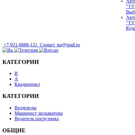
Авт
"ТУ
Выб
Авт
"ТУ
Куд
+7-921-8888-121
Contact_tur@mail.ru
КАТЕГОРИИ
B
А
Квадроцикл
КАТЕГОРИИ
Вездеходы
Машинист экскаватора
Водитель погрузчика
ОБЩИЕ