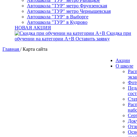
Автошкола "ТУР" метро Рыбацкое
Автошкола "ТУР" метро Фрунзенская
Автошкола "ТУР" метро Чернышевская
Автошкола "ТУР" в Выборге
Автошкола "ТУР" в Кудрово
НОВАЯ АКЦИЯ
Скидка при
обучении на категории А+В
Оставить заявку
Главная
/
Карта сайта
Акции
О школе
Рас
экз
Фот
Пед
сост
Ста
Рас
наб
Сер
Док
Отз
Осн