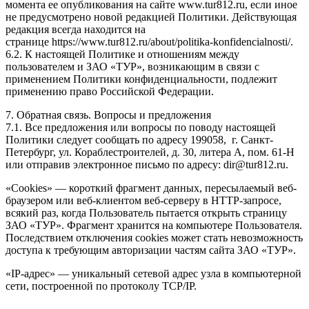
момента ее опубликования на сайте www.tur812.ru, если иное
не предусмотрено новой редакцией Политики. Действующая
редакция всегда находится на
странице https://www.tur812.ru/about/politika-konfidencialnosti/.
6.2. К настоящей Политике и отношениям между
пользователем и ЗАО «ТУР», возникающим в связи с
применением Политики конфиденциальности, подлежит
применению право Российской Федерации.
7. Обратная связь. Вопросы и предложения
7.1. Все предложения или вопросы по поводу настоящей
Политики следует сообщать по адресу 199058, г. Санкт-
Петербург, ул. Кораблестроителей, д. 30, литера А, пом. 61-Н
или отправив электронное письмо по адресу: dir@tur812.ru.
«Cookies» — короткий фрагмент данных, пересылаемый веб-
браузером или веб-клиентом веб-серверу в HTTP-запросе,
всякий раз, когда Пользователь пытается открыть страницу
ЗАО «ТУР». Фрагмент хранится на компьютере Пользователя.
Последствием отключения cookies может стать невозможность
доступа к требующим авторизации частям сайта ЗАО «ТУР».
«IP-адрес» — уникальный сетевой адрес узла в компьютерной
сети, построенной по протоколу TCP/IP.