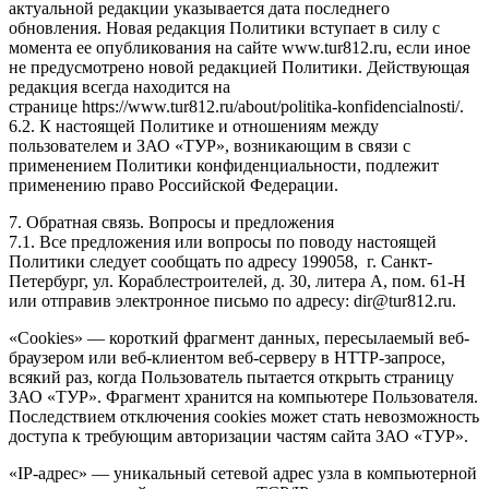
актуальной редакции указывается дата последнего
обновления. Новая редакция Политики вступает в силу с
момента ее опубликования на сайте www.tur812.ru, если иное
не предусмотрено новой редакцией Политики. Действующая
редакция всегда находится на
странице https://www.tur812.ru/about/politika-konfidencialnosti/.
6.2. К настоящей Политике и отношениям между
пользователем и ЗАО «ТУР», возникающим в связи с
применением Политики конфиденциальности, подлежит
применению право Российской Федерации.
7. Обратная связь. Вопросы и предложения
7.1. Все предложения или вопросы по поводу настоящей
Политики следует сообщать по адресу 199058, г. Санкт-
Петербург, ул. Кораблестроителей, д. 30, литера А, пом. 61-Н
или отправив электронное письмо по адресу: dir@tur812.ru.
«Cookies» — короткий фрагмент данных, пересылаемый веб-
браузером или веб-клиентом веб-серверу в HTTP-запросе,
всякий раз, когда Пользователь пытается открыть страницу
ЗАО «ТУР». Фрагмент хранится на компьютере Пользователя.
Последствием отключения cookies может стать невозможность
доступа к требующим авторизации частям сайта ЗАО «ТУР».
«IP-адрес» — уникальный сетевой адрес узла в компьютерной