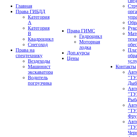
све
Главная
Стр
Права ГИБДД
орг
Категория
упр
A
Обр
Категория
Рук
Права ГИМС
B
Мат
Гидроцикл
Квадроцикл
тех
Моторная
Снегоход
обе
лодка
Права на
Пла
Доп.курсы
спецтехнику
обр
Цены
Вездеходы
усл
Машинист
Контакты
экскаватора
Авт
Водитель
"ТУР
погрузчика
Дыб
Авт
"ТУ
Рыб
Авт
"ТУ
Фру
Авт
"ТУ
Чер